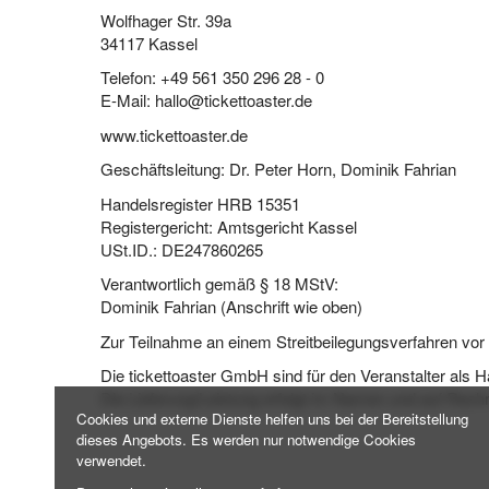
Wolfhager Str. 39a
34117 Kassel
Telefon: +49 561 350 296 28 - 0
E-Mail: hallo@tickettoaster.de
www.tickettoaster.de
Geschäftsleitung: Dr. Peter Horn, Dominik Fahrian
Handelsregister HRB 15351
Registergericht: Amtsgericht Kassel
USt.ID.: DE247860265
Verantwortlich gemäß § 18 MStV:
Dominik Fahrian (Anschrift wie oben)
Zur Teilnahme an einem Streitbeilegungsverfahren vor ei
Die tickettoaster GmbH sind für den Veranstalter als 
Die Lieferung/Leistung erfolgt im Namen und auf Rechn
Cookies und externe Dienste helfen uns bei der Bereitstellung
dieses Angebots. Es werden nur notwendige Cookies
verwendet.